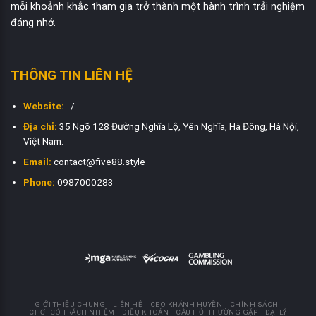
mỗi khoảnh khắc tham gia trở thành một hành trình trải nghiệm
đáng nhớ.
THÔNG TIN LIÊN HỆ
Website:
../
Địa chỉ:
35 Ngõ 128 Đường Nghĩa Lộ, Yên Nghĩa, Hà Đông, Hà Nội,
Việt Nam.
Email:
contact@five88.style
Phone:
0987000283
GIỚI THIỆU CHUNG
LIÊN HỆ
CEO KHÁNH HUYỀN
CHÍNH SÁCH
CHƠI CÓ TRÁCH NHIỆM
ĐIỀU KHOẢN
CÂU HỎI THƯỜNG GẶP
ĐẠI LÝ