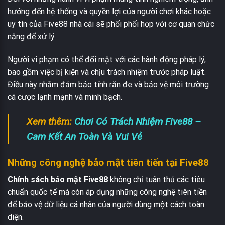
hưởng đến hệ thống và quyền lợi của người chơi khác hoặc
uy tín của Five88 nhà cái sẽ phối phối hợp với cơ quan chức
năng để xử lý.
Người vi phạm có thể đối mặt với các hành động pháp lý,
bao gồm việc bị kiện và chịu trách nhiệm trước pháp luật.
Điều này nhằm đảm bảo tính răn đe và bảo vệ môi trường
cá cược lạnh mạnh và minh bạch.
Xem thêm:
Chơi Có Trách Nhiệm Five88 –
Cam Kết An Toàn Và Vui Vẻ
Những công nghệ bảo mật tiên tiến tại Five88
Chính sách bảo mật Five88
không chỉ tuân thủ các tiêu
chuẩn quốc tế mà còn áp dụng những công nghệ tiên tiền
để bảo vệ dữ liệu cá nhân của người dùng một cách toàn
diện.