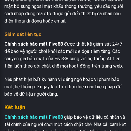
mật bổ sung ngoài mật khẩu thông thường, yêu cầu người
chơi nhập đúng mã otp được gửi đến thiết bị cá nhân như
điện thoại di động hoặc email.
Giám sát liên tục
Chính sách bảo mật Five88
được thiết kế giám sát 24/7
để bảo vệ người chơi khỏi các mối đe dọa tiềm tàng. Các
chuyên gia bảo mật của Five88 cùng với hệ thống AI tiên
tiến luôn theo dõi chặt chẽ mọi hoạt động trên trang web.
Nếu phát hiện bất kỳ hành vi đáng ngờ hoặc vi phạm bảo
mật, hệ thống sẽ ngay lập tức thực hiện các biện pháp để
bảo vệ dữ liệu người dùng.
Kết luận
Chính sách bảo mật Five88
giúp bảo vệ dữ liệu cá nhân và
tài chính của người chơi một cách chặt chẽ. Nhà cái cam kết