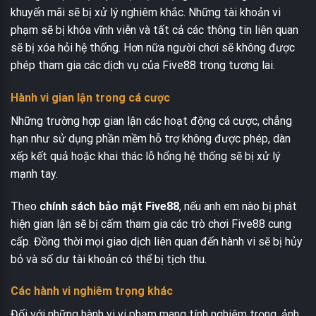
khuyến mãi sẽ bị xử lý nghiêm khắc. Những tài khoản vi
phạm sẽ bị khóa vĩnh viễn và tất cả các thông tin liên quan
sẽ bị xóa hỏi hệ thống. Hơn nữa người chơi sẽ không được
phép tham gia các dịch vụ của Five88 trong tương lai.
Hành vi gian lận trong cá cược
Những trường hợp gian lận các hoạt động cá cược, chẳng
hạn như sử dụng phần mềm hỗ trợ không được phép, dàn
xếp kết quả hoặc khai thác lỗ hổng hệ thống sẽ bị xử lý
mạnh tay.
Theo
chính sách bảo mật Five88
, nếu anh em nào bị phát
hiện gian lận sẽ bị cấm tham gia các trò chơi Five88 cung
cấp. Đồng thời mọi giao dịch liên quan đến hành vi sẽ bị hủy
bỏ và số dư tài khoản có thể bị tịch thu.
Các hành vi nghiêm trọng khác
Đối với những hành vi vi phạm mang tính nghiêm trọng, ảnh