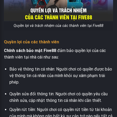
Quyền lợi và trách nhiệm của các thành viên tại Five88
Quyền lợi của các thành viên
Chính sách bảo mật Five88
đảm bảo quyền lợi của các
thành viên tại nhà cái như sau:
Bảo vệ thông tin cá nhân: Người chơi có quyền được bảo
vệ thông tin cá nhân của mình khỏi sự xâm phạm trái
phép.
Quyền sửa đổi thông tin: Người chơi có quyền yêu cầu
chỉnh sửa, cập nhật thông tin cá nhân khi cần thiết.
Quyền rút tiền: Người chơi có quyền rút tiền từ tài khoản
của mình mà không gặp bất kỳ sự cản trở nào nếu tất cả