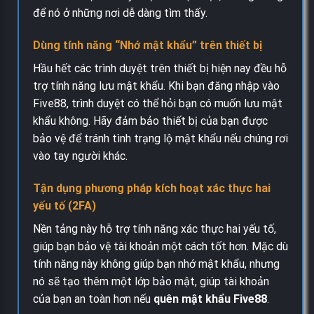
để nó ở những nơi dễ dàng tìm thấy.
Dùng tính năng “Nhớ mật khẩu” trên thiết bị
Hầu hết các trình duyệt trên thiết bị hiện nay đều hỗ
trợ tính năng lưu mật khẩu. Khi bạn đăng nhập vào
Five88, trình duyệt có thể hỏi bạn có muốn lưu mật
khẩu không. Hãy đảm bảo thiết bị của bạn được
bảo vệ để tránh tình trạng lộ mật khẩu nếu chúng rơi
vào tay người khác.
Tận dụng phương pháp kích hoạt xác thực hai
yếu tố (2FA)
Nền tảng này hỗ trợ tính năng xác thực hai yếu tố,
giúp bạn bảo vệ tài khoản một cách tốt hơn. Mặc dù
tính năng này không giúp bạn nhớ mật khẩu, nhưng
nó sẽ tạo thêm một lớp bảo mật, giúp tài khoản
của bạn an toàn hơn nếu
quên mật khẩu Five88
.