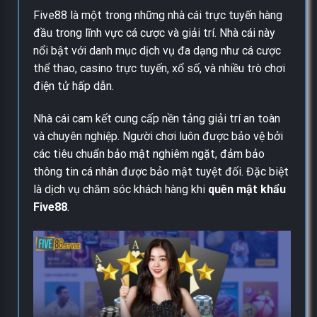
Five88 là một trong những nhà cái trực tuyến hàng
đầu trong lĩnh vực cá cược và giải trí. Nhà cái này
nổi bật với danh mục dịch vụ đa dạng như cá cược
thể thao, casino trực tuyến, xổ số, và nhiều trò chơi
điện tử hấp dẫn.
Nhà cái cam kết cung cấp nền tảng giải trí an toàn
và chuyên nghiệp. Người chơi luôn được bảo vệ bởi
các tiêu chuẩn bảo mật nghiêm ngặt, đảm bảo
thông tin cá nhân được bảo mật tuyệt đối. Đặc biệt
là dịch vụ chăm sóc khách hàng khi
quên mật khẩu
Five88
.