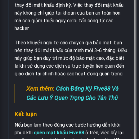
thay đổi mật khẩu định kỳ. Việc thay đổi mật khẩu
này không chỉ giúp tài khoản của bạn an toàn hơn
mà còn giảm thiểu nguy cơ bị tấn công từ các
hacker.
Theo khuyến nghị từ các chuyên gia bảo mật, bạn
nên thay đổi mật khẩu của mình mỗi 3-6 tháng. Điều
này giúp bạn duy trì mức độ bảo mật cao, đặc biệt
là khi sử dụng các dịch vụ trực tuyến liên quan đến
giao dịch tài chính hoặc các hoạt động quan trọng.
Xem thêm:
Cách Đăng Ký Five88 Và
Các Lưu Ý Quan Trọng Cho Tân Thủ
Kết luận
Nếu bạn làm theo đúng các bước hướng dẫn khôi
phục khi
quên mật khẩu Five88
ở trên, việc lấy lại