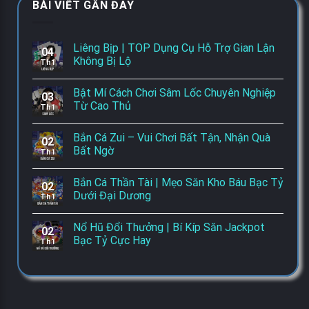
BÀI VIẾT GẦN ĐÂY
Liêng Bịp | TOP Dụng Cụ Hỗ Trợ Gian Lận
04
Không Bị Lộ
Th1
Bật Mí Cách Chơi Sâm Lốc Chuyên Nghiệp
03
Từ Cao Thủ
Th1
Bắn Cá Zui – Vui Chơi Bất Tận, Nhận Quà
02
Bất Ngờ
Th1
Bắn Cá Thần Tài | Mẹo Săn Kho Báu Bạc Tỷ
02
Dưới Đại Dương
Th1
Nổ Hũ Đổi Thưởng | Bí Kíp Săn Jackpot
02
Bạc Tỷ Cực Hay
Th1