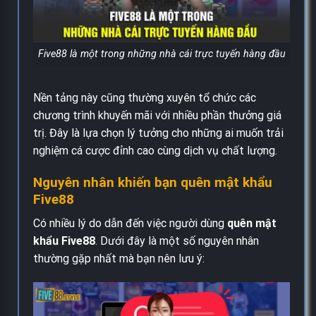
Five88 là một trong những nhà cái trực tuyến hàng đầu
Nền tảng này cũng thường xuyên tổ chức các
chương trình khuyến mãi với nhiều phần thưởng giá
trị. Đây là lựa chọn lý tưởng cho những ai muốn trải
nghiệm cá cược đỉnh cao cùng dịch vụ chất lượng.
Nguyên nhân khiến bạn quên mật khẩu
Five88
Có nhiều lý do dẫn đến việc người dùng
quên mật
khẩu Five88
. Dưới đây là một số nguyên nhân
thường gặp nhất mà bạn nên lưu ý: