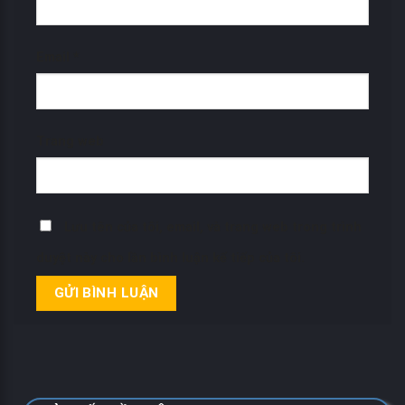
Email
*
Trang web
Lưu tên của tôi, email, và trang web trong trình
duyệt này cho lần bình luận kế tiếp của tôi.